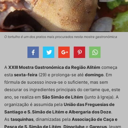
O tortulho é um dos pratos mais procurados nesta mostra gastronómica
A
XXIII Mostra Gastronómica da Região Alitém
começa
esta
sexta-feira
(29) e prolonga-se até
domingo
. Em
fórmula de sucesso inova-se o suficiente, mas sem
descurar os ingredientes principais do certame que, este
ano, se realiza em
São Simão de Litém
(junto à Igreja). A
organização é assumida pela
União das Freguesias de
Santiago e S. Simão de Litém e Albergaria dos Doze
.
As
tasquinhas
, dinamizadas pela
Associação de Caça e
Pesca de S. Simão de Litém
,
Dinoclube
e
Garecus
, levam