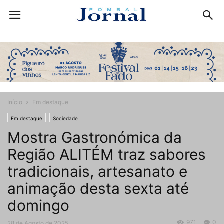
Início
Em destaque
Em destaque
Sociedade
Mostra Gastronómica da
Região ALITÉM traz sabores
tradicionais, artesanato e
animação desta sexta até
domingo
971
0
28 de Agosto de 2025