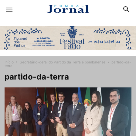
Início
Secretário-geral do Partido da Terra é pombalense
partido-da-
terra
partido-da-terra