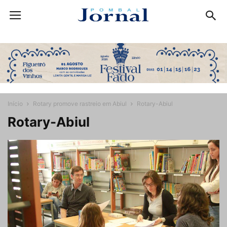
Início
Rotary promove rastreio em Abiul
Rotary-Abiul
Rotary-Abiul