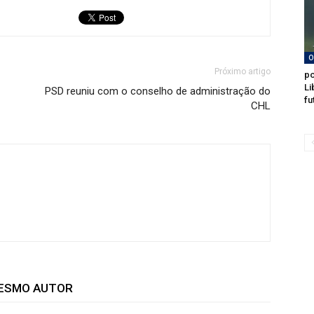
O
Próximo artigo
po
Li
PSD reuniu com o conselho de administração do
fu
CHL
MESMO AUTOR