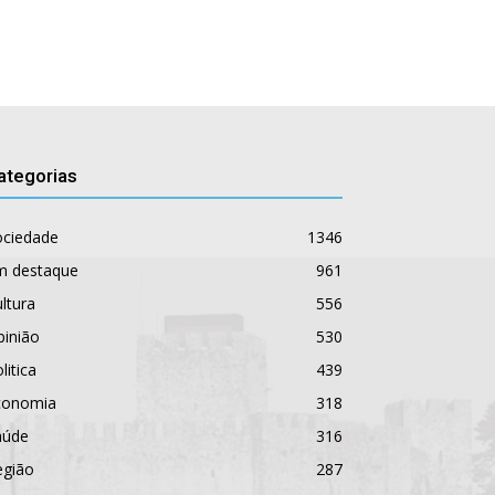
ategorias
ociedade
1346
m destaque
961
ltura
556
pinião
530
litica
439
conomia
318
aúde
316
egião
287