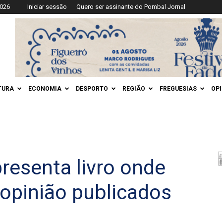
2026
Iniciar sessão
Quero ser assinante do Pombal Jornal
TURA
ECONOMIA
DESPORTO
REGIÃO
FREGUESIAS
OP
resenta livro onde
 opinião publicados