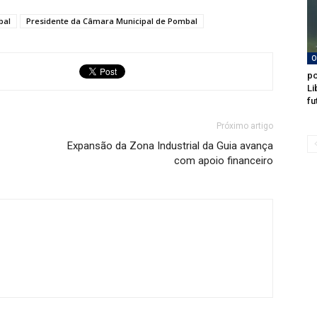
bal
Presidente da Câmara Municipal de Pombal
O
po
Li
fu
Próximo artigo
Expansão da Zona Industrial da Guia avança
com apoio financeiro