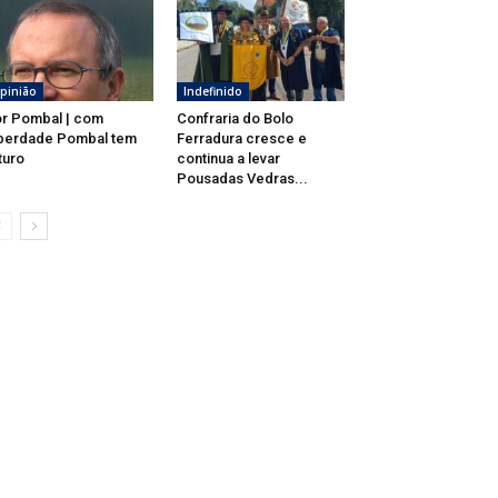
pinião
Indefinido
r Pombal | com
Confraria do Bolo
berdade Pombal tem
Ferradura cresce e
turo
continua a levar
Pousadas Vedras...