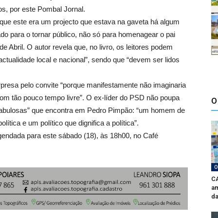
os, por este Pombal Jornal.
que este era um projecto que estava na gaveta há algum
do para o tornar público, não só para homenagear o pai
Abril. O autor revela que, no livro, os leitores podem
ctualidade local e nacional”, sendo que “devem ser lidos
presa pelo convite “porque manifestamente não imaginaria
a com tão pouco tempo livre”. O ex-líder do PSD não poupa
O
 fabulosas” que encontra em Pedro Pimpão: “um homem de
tica e um político que dignifica a política”.
gendada para este sábado (18), às 18h00, no Café
O
CA
am
da