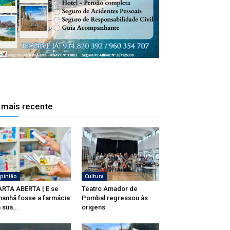
 mais recente
pinião
Cultura
RTA ABERTA | E se
Teatro Amador de
anhã fosse a farmácia
Pombal regressou às
 sua...
origens