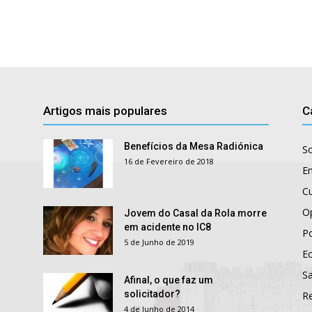
Artigos mais populares
C
Benefícios da Mesa Radiónica
S
16 de Fevereiro de 2018
E
Cu
O
Jovem do Casal da Rola morre
em acidente no IC8
Po
5 de Junho de 2019
E
S
Afinal, o que faz um
solicitador?
R
4 de Junho de 2014