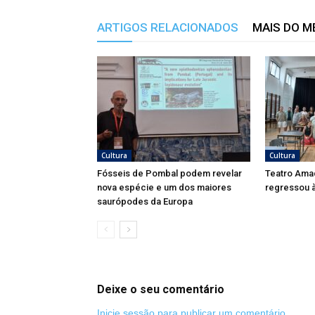
ARTIGOS RELACIONADOS
MAIS DO 
Cultura
Cultura
Fósseis de Pombal podem revelar
Teatro Ama
nova espécie e um dos maiores
regressou à
saurópodes da Europa
Deixe o seu comentário
Inicie sessão para publicar um comentário