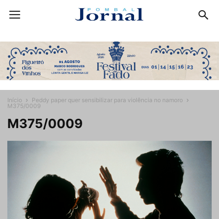
Início
Peddy paper quer sensibilizar para violência no namoro
M375/0009
M375/0009