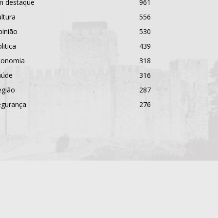
m destaque
961
ltura
556
pinião
530
litica
439
conomia
318
aúde
316
egião
287
egurança
276