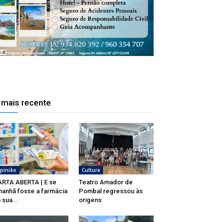
 mais recente
pinião
Cultura
RTA ABERTA | E se
Teatro Amador de
anhã fosse a farmácia
Pombal regressou às
 sua...
origens