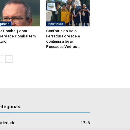
pinião
Indefinido
r Pombal | com
Confraria do Bolo
berdade Pombal tem
Ferradura cresce e
turo
continua a levar
Pousadas Vedras...
ategorias
ociedade
1346