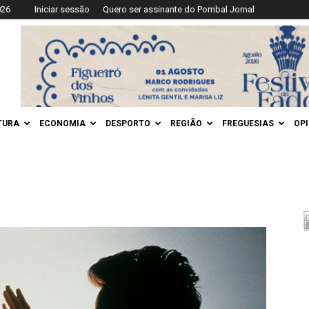
026
Iniciar sessão
Quero ser assinante do Pombal Jornal
TURA
ECONOMIA
DESPORTO
REGIÃO
FREGUESIAS
OP