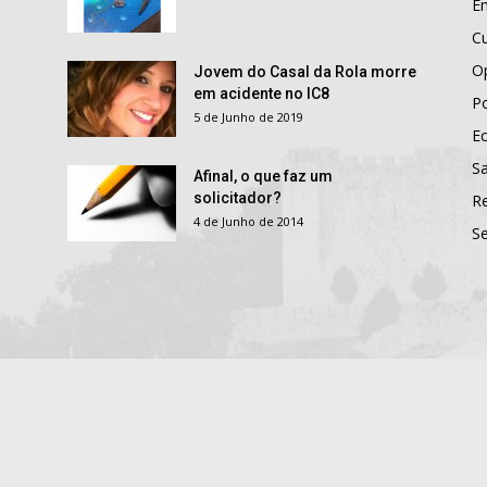
E
Cu
O
Jovem do Casal da Rola morre
em acidente no IC8
Po
5 de Junho de 2019
E
S
Afinal, o que faz um
solicitador?
R
4 de Junho de 2014
S