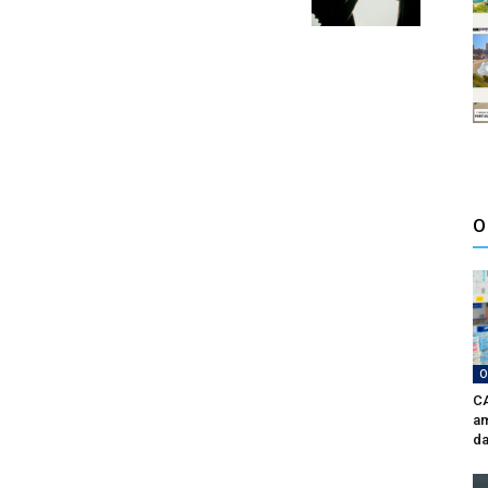
O
O
CA
am
da