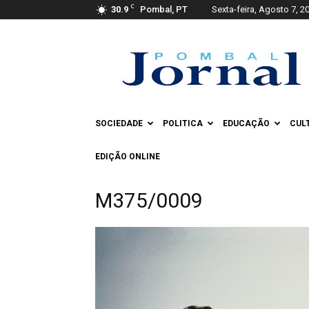
C
30.9
Pombal, PT
Sexta-feira, Agosto 7, 2
Pombal
Jornal
SOCIEDADE
POLITICA
EDUCAÇÃO
CUL
EDIÇÃO ONLINE
M375/0009