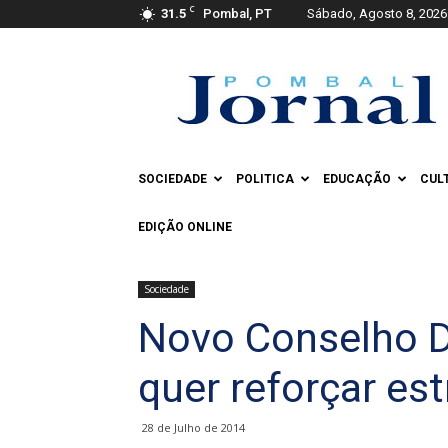
C
31.5
Pombal, PT
Sábado, Agosto 8, 2026
Pombal
Jornal
SOCIEDADE
POLITICA
EDUCAÇÃO
CUL
EDIÇÃO ONLINE
Sociedade
Novo Conselho D
quer reforçar est
28 de Julho de 2014