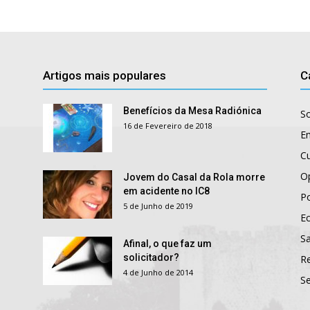
Artigos mais populares
C
Benefícios da Mesa Radiónica
S
16 de Fevereiro de 2018
E
Cu
O
Jovem do Casal da Rola morre
em acidente no IC8
Po
5 de Junho de 2019
E
S
Afinal, o que faz um
solicitador?
R
4 de Junho de 2014
S