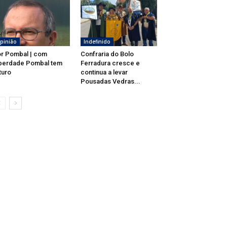
pinião
Indefinido
r Pombal | com
Confraria do Bolo
berdade Pombal tem
Ferradura cresce e
turo
continua a levar
Pousadas Vedras...