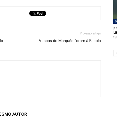
O
po
Li
Próximo artigo
fu
do
Vespas do Marquês foram à Escola
MESMO AUTOR