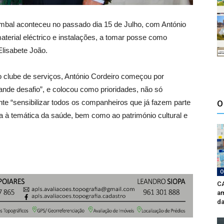
mbal aconteceu no passado dia 15 de Julho, com António
terial eléctrico e instalações, a tomar posse como
Elisabete João.
 clube de serviços, António Cordeiro começou por
ande desafio”, e colocou como prioridades, não só
e “sensibilizar todos os companheiros que já fazem parte
O
a à temática da saúde, bem como ao património cultural e
O
CA
am
da