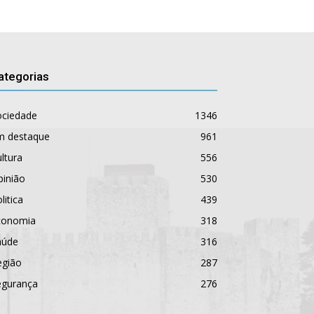
ategorias
ociedade
1346
m destaque
961
ltura
556
pinião
530
litica
439
conomia
318
aúde
316
egião
287
egurança
276