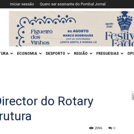
Iniciar sessão
Quero ser assinante do Pombal Jornal
TURA
ECONOMIA
DESPORTO
REGIÃO
FREGUESIAS
OP
irector do Rotary
rutura
2096
0