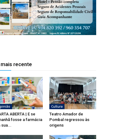
 mais recente
pinião
Cultura
RTA ABERTA | E se
Teatro Amador de
anhã fosse a farmácia
Pombal regressou às
 sua...
origens