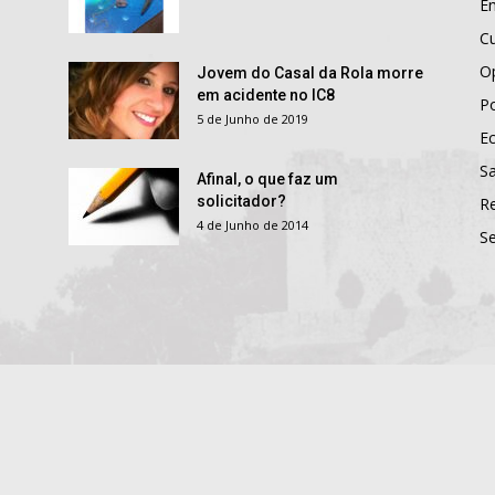
E
Cu
O
Jovem do Casal da Rola morre
em acidente no IC8
Po
5 de Junho de 2019
E
S
Afinal, o que faz um
solicitador?
R
4 de Junho de 2014
S