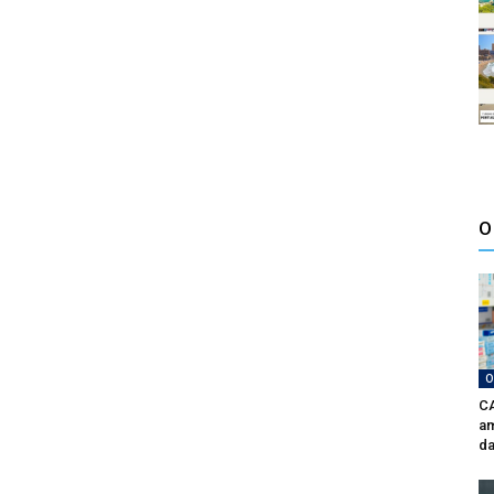
O
O
CA
am
da