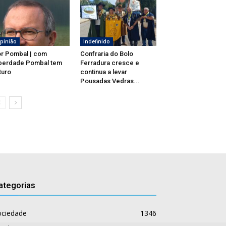
pinião
Indefinido
r Pombal | com
Confraria do Bolo
berdade Pombal tem
Ferradura cresce e
turo
continua a levar
Pousadas Vedras...
ategorias
ociedade
1346