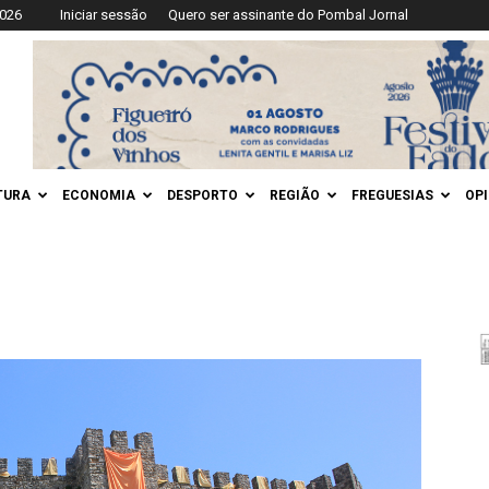
2026
Iniciar sessão
Quero ser assinante do Pombal Jornal
TURA
ECONOMIA
DESPORTO
REGIÃO
FREGUESIAS
OP