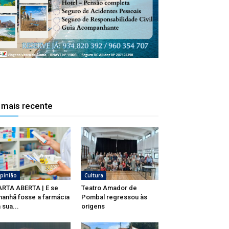
 mais recente
pinião
Cultura
RTA ABERTA | E se
Teatro Amador de
anhã fosse a farmácia
Pombal regressou às
 sua...
origens