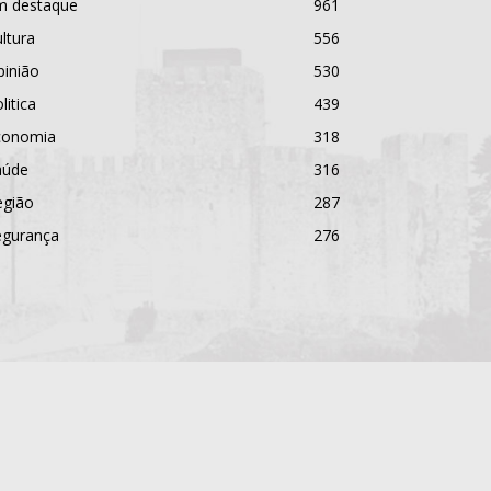
m destaque
961
ltura
556
pinião
530
litica
439
conomia
318
aúde
316
egião
287
egurança
276