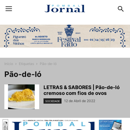
Início
Etiquetas
Pão-de-ló
Pão-de-ló
LETRAS & SABORES | Pão-de-ló
cremoso com fios de ovos
12 de Abril de 2022
SOCIEDADE