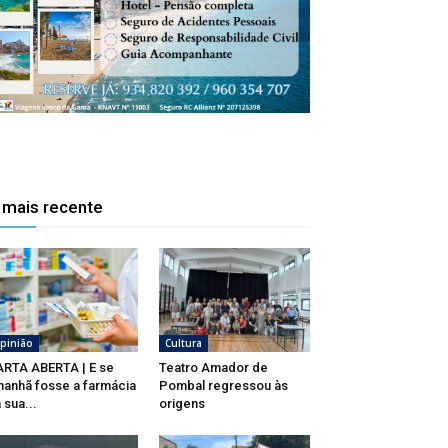
 mais recente
pinião
Cultura
RTA ABERTA | E se
Teatro Amador de
anhã fosse a farmácia
Pombal regressou às
 sua...
origens