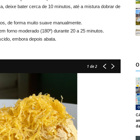
a, deixe bater cerca de 10 minutos, até a mistura dobrar de
rados, de forma muito suave manualmente.
 em forno moderado (180º) durante 20 a 25 minutos.
scido, embora depois abata.
O
1
de 2
O
CA
am
da