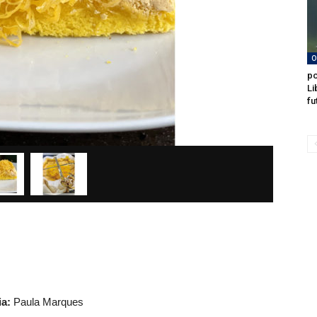
O
po
Li
fu
ia:
Paula Marques