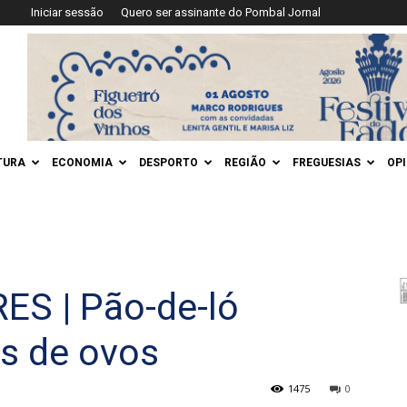
Iniciar sessão
Quero ser assinante do Pombal Jornal
TURA
ECONOMIA
DESPORTO
REGIÃO
FREGUESIAS
OP
S | Pão-de-ló
s de ovos
1475
0