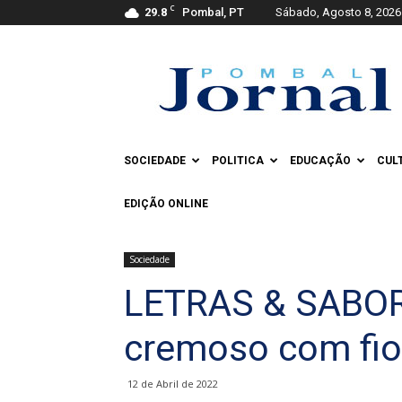
C
29.8
Pombal, PT
Sábado, Agosto 8, 2026
Pombal
Jornal
SOCIEDADE
POLITICA
EDUCAÇÃO
CUL
EDIÇÃO ONLINE
Sociedade
LETRAS & SABORE
cremoso com fio
12 de Abril de 2022