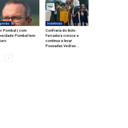
pinião
Indefinido
r Pombal | com
Confraria do Bolo
berdade Pombal tem
Ferradura cresce e
turo
continua a levar
Pousadas Vedras...