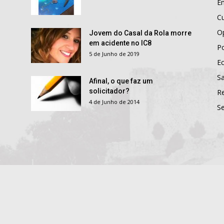
E
Cu
O
Jovem do Casal da Rola morre
em acidente no IC8
Po
5 de Junho de 2019
E
S
Afinal, o que faz um
solicitador?
R
4 de Junho de 2014
S