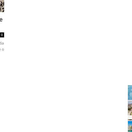
e
0
 da
e o