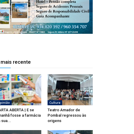
 mais recente
pinião
Cultura
RTA ABERTA | E se
Teatro Amador de
anhã fosse a farmácia
Pombal regressou às
 sua...
origens