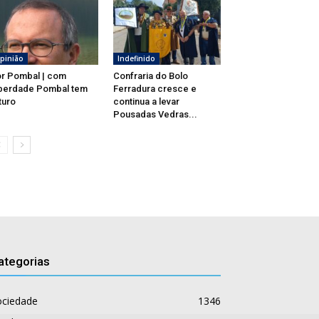
pinião
Indefinido
r Pombal | com
Confraria do Bolo
berdade Pombal tem
Ferradura cresce e
turo
continua a levar
Pousadas Vedras...
ategorias
ociedade
1346