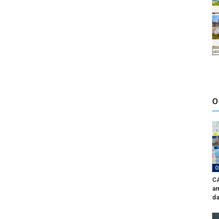
O
O
CA
am
da