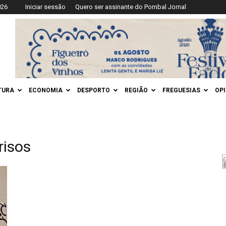
026
Iniciar sessão
Quero ser assinante do Pombal Jornal
TURA
ECONOMIA
DESPORTO
REGIÃO
FREGUESIAS
OP
risos