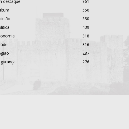
m destaque
961
ltura
556
pinião
530
litica
439
conomia
318
aúde
316
egião
287
egurança
276