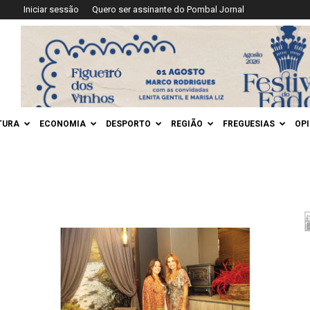
Iniciar sessão
Quero ser assinante do Pombal Jornal
TURA
ECONOMIA
DESPORTO
REGIÃO
FREGUESIAS
OP