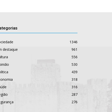
ategorias
ociedade
1346
m destaque
961
ltura
556
pinião
530
litica
439
conomia
318
aúde
316
egião
287
egurança
276