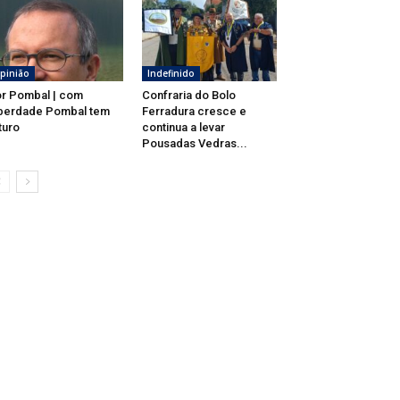
pinião
Indefinido
r Pombal | com
Confraria do Bolo
berdade Pombal tem
Ferradura cresce e
turo
continua a levar
Pousadas Vedras...