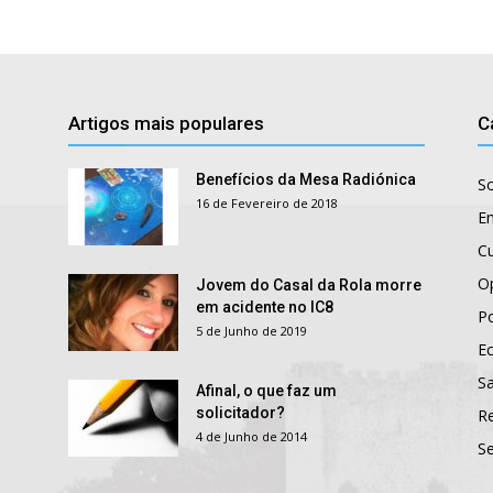
Artigos mais populares
C
Benefícios da Mesa Radiónica
S
16 de Fevereiro de 2018
E
Cu
O
Jovem do Casal da Rola morre
em acidente no IC8
Po
5 de Junho de 2019
E
S
Afinal, o que faz um
solicitador?
R
4 de Junho de 2014
S