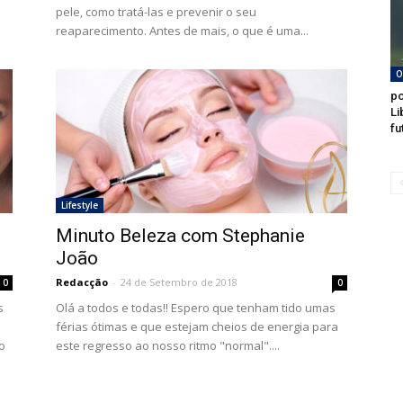
pele, como tratá-las e prevenir o seu
reaparecimento. Antes de mais, o que é uma...
O
po
Li
fu
Lifestyle
Minuto Beleza com Stephanie
João
Redacção
-
24 de Setembro de 2018
0
0
s
Olá a todos e todas!! Espero que tenham tido umas
férias ótimas e que estejam cheios de energia para
o
este regresso ao nosso ritmo "normal"....