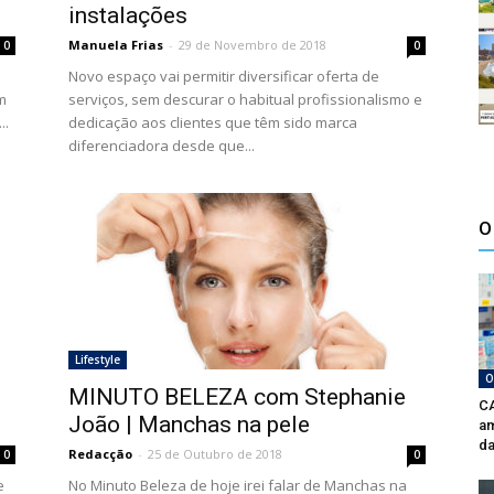
instalações
Manuela Frias
-
29 de Novembro de 2018
0
0
Novo espaço vai permitir diversificar oferta de
m
serviços, sem descurar o habitual profissionalismo e
..
dedicação aos clientes que têm sido marca
diferenciadora desde que...
O
Lifestyle
O
MINUTO BELEZA com Stephanie
CA
João | Manchas na pele
am
da
Redacção
-
25 de Outubro de 2018
0
0
e
No Minuto Beleza de hoje irei falar de Manchas na