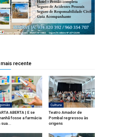
 mais recente
pinião
Cultura
RTA ABERTA | E se
Teatro Amador de
anhã fosse a farmácia
Pombal regressou às
 sua...
origens