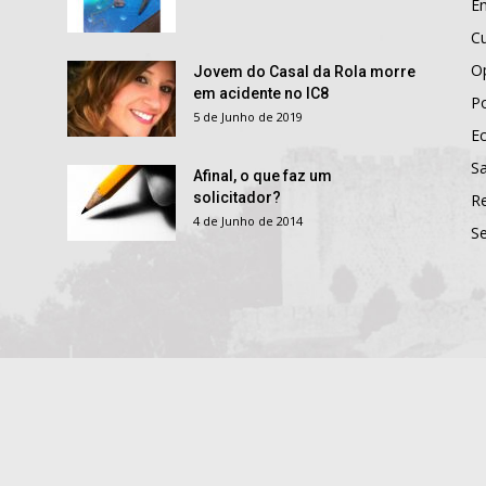
E
Cu
O
Jovem do Casal da Rola morre
em acidente no IC8
Po
5 de Junho de 2019
E
S
Afinal, o que faz um
solicitador?
R
4 de Junho de 2014
S