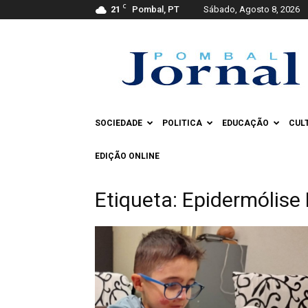
C
21
Pombal, PT
Sábado, Agosto 8, 2026
Pombal
Jornal
SOCIEDADE
POLITICA
EDUCAÇÃO
CUL
EDIÇÃO ONLINE
Etiqueta: Epidermólise