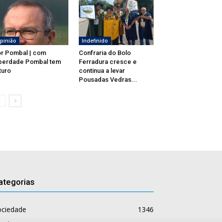
pinião
Indefinido
r Pombal | com
Confraria do Bolo
berdade Pombal tem
Ferradura cresce e
turo
continua a levar
Pousadas Vedras...
ategorias
ociedade
1346