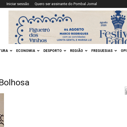
Iniciar sessão
Quero ser assinante do Pombal Jornal
TURA
ECONOMIA
DESPORTO
REGIÃO
FREGUESIAS
OP
 Bolhosa