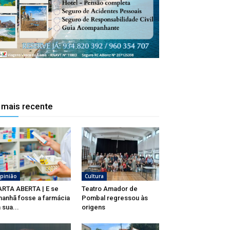
 mais recente
pinião
Cultura
RTA ABERTA | E se
Teatro Amador de
anhã fosse a farmácia
Pombal regressou às
 sua...
origens