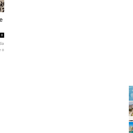
e
0
 da
e o