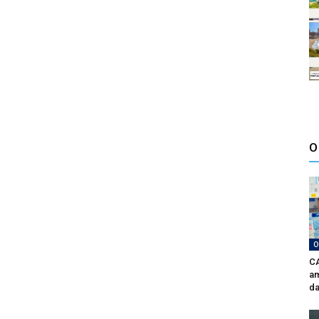
O
O
CA
am
da