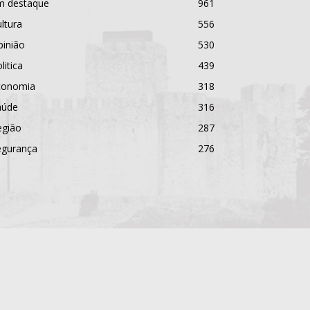
m destaque
961
ltura
556
pinião
530
litica
439
conomia
318
aúde
316
egião
287
egurança
276