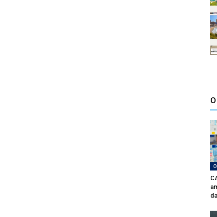
O
O
CA
am
da