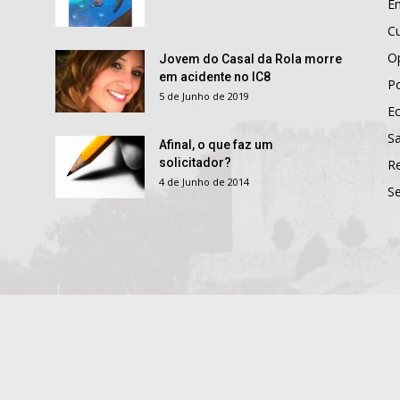
E
Cu
O
Jovem do Casal da Rola morre
em acidente no IC8
Po
5 de Junho de 2019
E
S
Afinal, o que faz um
solicitador?
R
4 de Junho de 2014
S