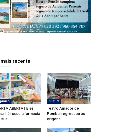
 mais recente
pinião
Cultura
RTA ABERTA | E se
Teatro Amador de
anhã fosse a farmácia
Pombal regressou às
 sua...
origens