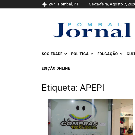
C
24
Pombal, PT
Sexta-feira, Agosto 7, 202
Pombal
Jornal
SOCIEDADE
POLITICA
EDUCAÇÃO
CUL
EDIÇÃO ONLINE
Etiqueta: APEPI