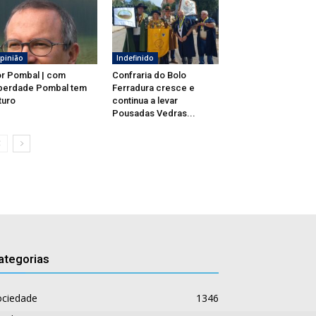
pinião
Indefinido
r Pombal | com
Confraria do Bolo
berdade Pombal tem
Ferradura cresce e
turo
continua a levar
Pousadas Vedras...
ategorias
ociedade
1346