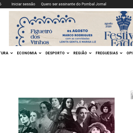
6
Iniciar sessão
Quero ser assinante do Pombal Jornal
TURA
ECONOMIA
DESPORTO
REGIÃO
FREGUESIAS
OP