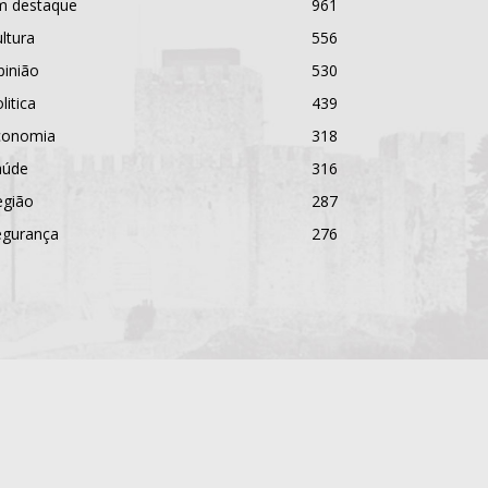
m destaque
961
ltura
556
pinião
530
litica
439
conomia
318
aúde
316
egião
287
egurança
276