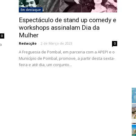
Em destaque
Espectáculo de stand up comedy e
workshops assinalam Dia da
Mulher
0
Redacção
-
2 de Março de 2023
0
a
A Freguesia de Pombal, em parceria com a APEPI e o
Município de Pombal, promove, a partir desta sexta-
feira e até dia, um conjunto...