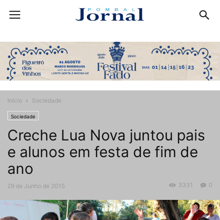
Início
Sociedade
Sociedade
Creche Lua Nova juntou pais
e alunos em festa de fim de
ano
3331
0
29 de Junho de 2015