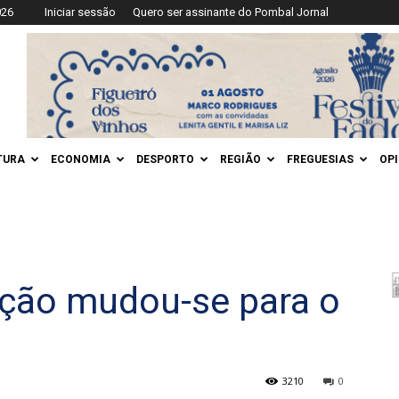
026
Iniciar sessão
Quero ser assinante do Pombal Jornal
TURA
ECONOMIA
DESPORTO
REGIÃO
FREGUESIAS
OP
ação mudou-se para o
3210
0