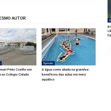
MESMO AUTOR
O
po
Li
fu
e
Opinião
nuel Pinto Coelho em
A água como aliada na gravidez:
a no Colégio Cidade
benefícios das aulas em meio
aquático