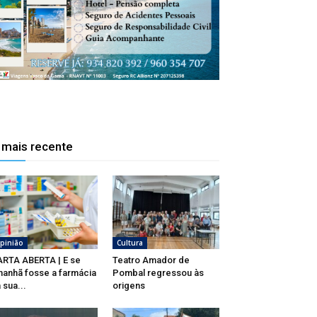
 mais recente
pinião
Cultura
RTA ABERTA | E se
Teatro Amador de
anhã fosse a farmácia
Pombal regressou às
 sua...
origens