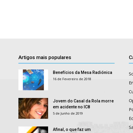
Artigos mais populares
C
Benefícios da Mesa Radiónica
S
16 de Fevereiro de 2018
E
Cu
O
Jovem do Casal da Rola morre
em acidente no IC8
Po
5 de Junho de 2019
E
S
Afinal, o que faz um