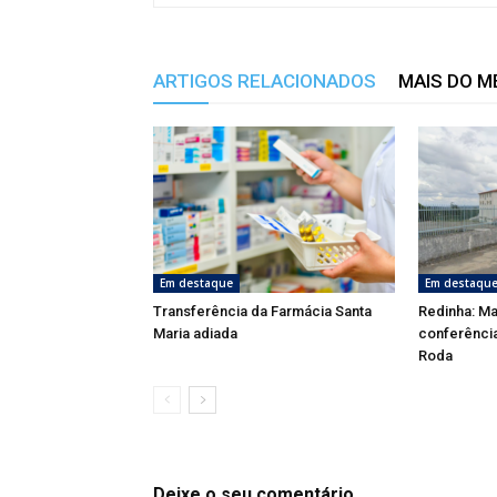
ARTIGOS RELACIONADOS
MAIS DO 
Em destaque
Em destaqu
Transferência da Farmácia Santa
Redinha: Ma
Maria adiada
conferênci
Roda
Deixe o seu comentário