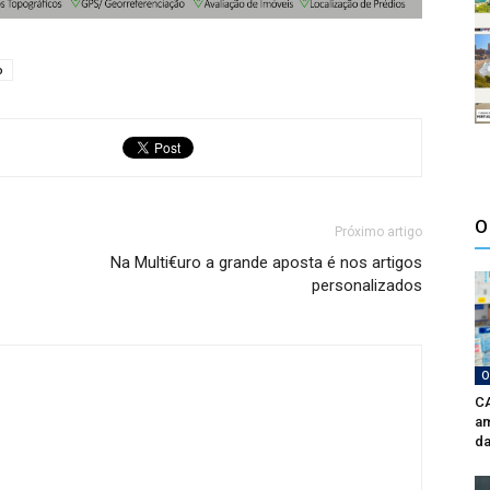
o
O
Próximo artigo
Na Multi€uro a grande aposta é nos artigos
personalizados
O
CA
am
da