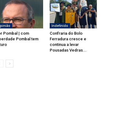
pinião
Indefinido
r Pombal | com
Confraria do Bolo
berdade Pombal tem
Ferradura cresce e
turo
continua a levar
Pousadas Vedras...