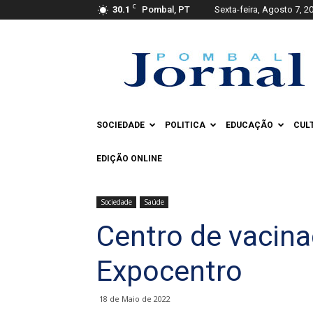
C
30.1
Pombal, PT
Sexta-feira, Agosto 7, 2
Pombal
Jornal
SOCIEDADE
POLITICA
EDUCAÇÃO
CUL
EDIÇÃO ONLINE
Sociedade
Saúde
Centro de vacin
Expocentro
18 de Maio de 2022