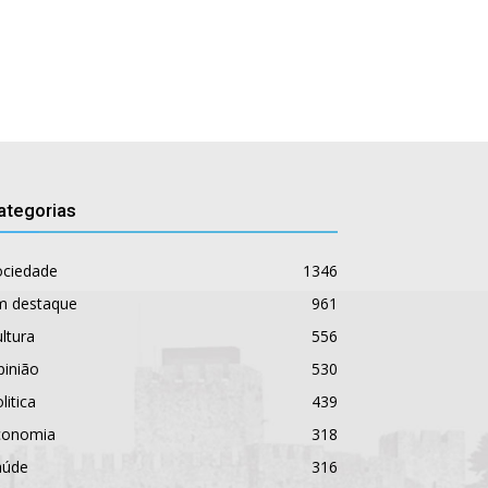
ategorias
ociedade
1346
m destaque
961
ltura
556
pinião
530
litica
439
conomia
318
aúde
316