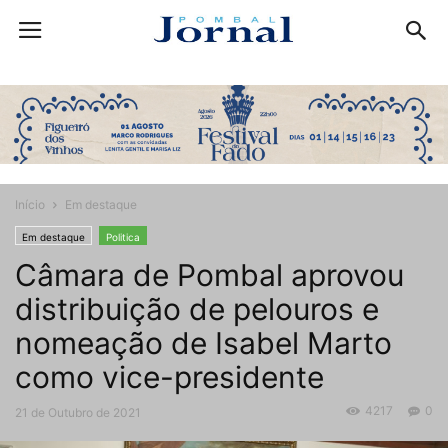
Início
Em destaque
Em destaque
Politica
Câmara de Pombal aprovou
distribuição de pelouros e
nomeação de Isabel Marto
como vice-presidente
4217
0
21 de Outubro de 2021