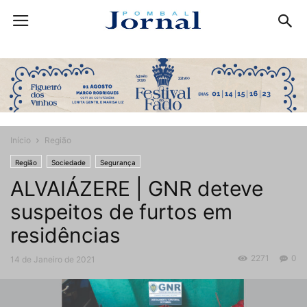
Início
Região
Região
Sociedade
Segurança
ALVAIÁZERE | GNR deteve
suspeitos de furtos em
residências
2271
0
14 de Janeiro de 2021