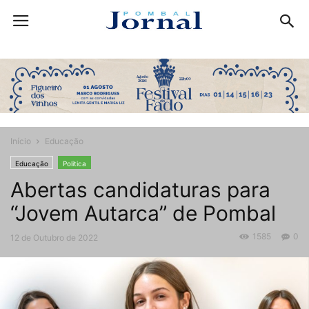
Início
Educação
Educação
Politica
Abertas candidaturas para
“Jovem Autarca” de Pombal
1585
0
12 de Outubro de 2022