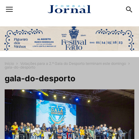
Início
Votações para a 2.ª Gala do Desporto terminam este domingo
gala-do-desporto
gala-do-desporto