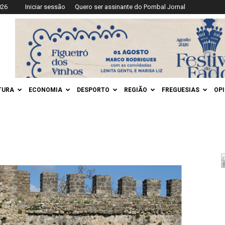
026
Iniciar sessão
Quero ser assinante do Pombal Jornal
TURA
ECONOMIA
DESPORTO
REGIÃO
FREGUESIAS
OP