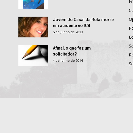
E
Cu
O
Jovem do Casal da Rola morre
em acidente no IC8
Po
5 de Junho de 2019
E
S
Afinal, o que faz um
solicitador?
R
4 de Junho de 2014
S