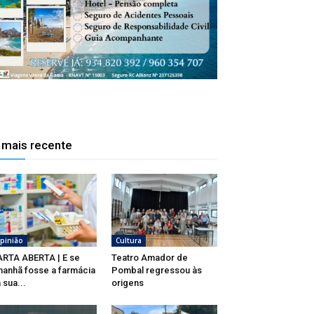
 mais recente
pinião
Cultura
RTA ABERTA | E se
Teatro Amador de
anhã fosse a farmácia
Pombal regressou às
 sua...
origens