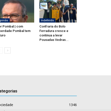
pinião
Indefinido
r Pombal | com
Confraria do Bolo
berdade Pombal tem
Ferradura cresce e
turo
continua a levar
Pousadas Vedras...
ategorias
ociedade
1346