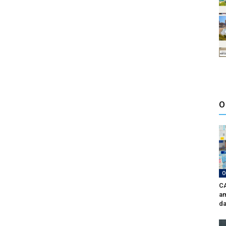
O
O
CA
am
da