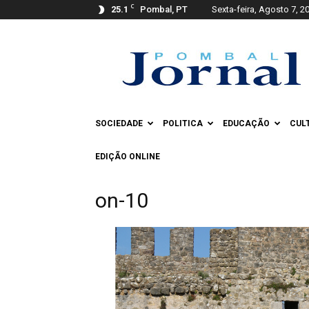
C
25.1
Pombal, PT
Sexta-feira, Agosto 7, 2
Pombal
Jornal
SOCIEDADE
POLITICA
EDUCAÇÃO
CUL
EDIÇÃO ONLINE
on-10