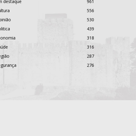
m destaque
961
ltura
556
pinião
530
litica
439
conomia
318
aúde
316
egião
287
egurança
276