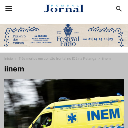
Início
Três mortos em colisão frontal no IC2 na Pelariga
iinem
iinem