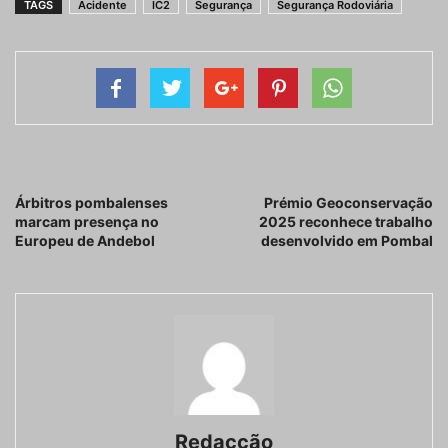
TAGS
Acidente
IC2
Segurança
Segurança Rodoviária
Artigo anterior
Próximo artigo
Árbitros pombalenses
Prémio Geoconservação
marcam presença no
2025 reconhece trabalho
Europeu de Andebol
desenvolvido em Pombal
Redacção