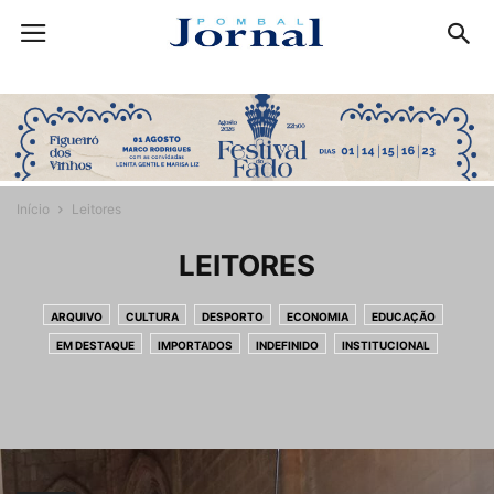
Início
Leitores
LEITORES
ARQUIVO
CULTURA
DESPORTO
ECONOMIA
EDUCAÇÃO
EM DESTAQUE
IMPORTADOS
INDEFINIDO
INSTITUCIONAL
LEITORES
NEWSFLASH
OPINIÃO
POLITICA
REGIÃO
SOCIEDADE