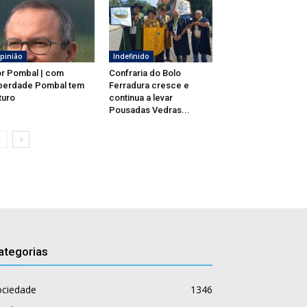
pinião
Indefinido
r Pombal | com
Confraria do Bolo
berdade Pombal tem
Ferradura cresce e
turo
continua a levar
Pousadas Vedras...
ategorias
ociedade
1346