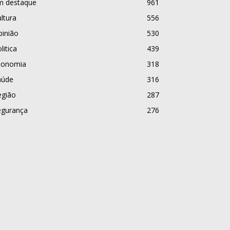
m destaque
961
ltura
556
pinião
530
litica
439
conomia
318
aúde
316
egião
287
egurança
276