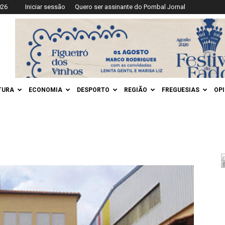
026
Iniciar sessão
Quero ser assinante do Pombal Jornal
TURA
ECONOMIA
DESPORTO
REGIÃO
FREGUESIAS
OP