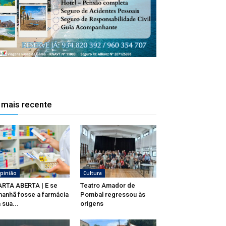
 mais recente
pinião
Cultura
RTA ABERTA | E se
Teatro Amador de
anhã fosse a farmácia
Pombal regressou às
 sua...
origens