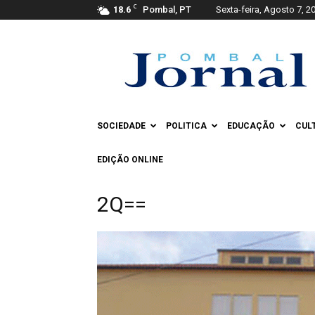
C
18.6
Pombal, PT
Sexta-feira, Agosto 7, 2
Pombal
Jornal
SOCIEDADE
POLITICA
EDUCAÇÃO
CUL
EDIÇÃO ONLINE
2Q==