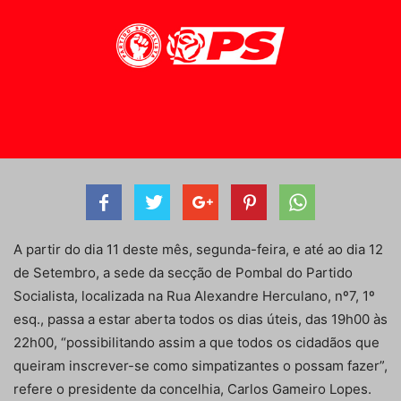
A partir do dia 11 deste mês, segunda-feira, e até ao dia 12
de Setembro, a sede da secção de Pombal do Partido
Socialista, localizada na Rua Alexandre Herculano, nº7, 1º
esq., passa a estar aberta todos os dias úteis, das 19h00 às
22h00, “possibilitando assim a que todos os cidadãos que
queiram inscrever-se como simpatizantes o possam fazer”,
refere o presidente da concelhia, Carlos Gameiro Lopes.