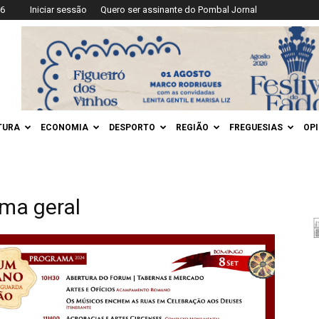
26
Iniciar sessão
Quero ser assinante do Pombal Jornal
TURA
ECONOMIA
DESPORTO
REGIÃO
FREGUESIAS
OP
ma geral