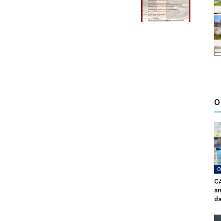
O
O
CA
am
da