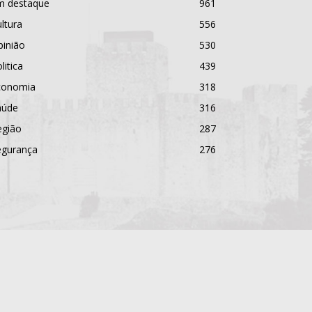
m destaque
961
ltura
556
pinião
530
litica
439
conomia
318
aúde
316
egião
287
egurança
276