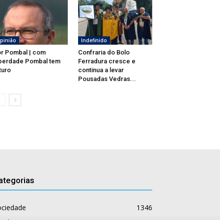
pinião
Indefinido
r Pombal | com
Confraria do Bolo
berdade Pombal tem
Ferradura cresce e
turo
continua a levar
Pousadas Vedras...
ategorias
ociedade
1346