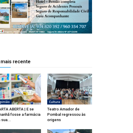
 mais recente
pinião
Cultura
RTA ABERTA | E se
Teatro Amador de
anhã fosse a farmácia
Pombal regressou às
 sua...
origens