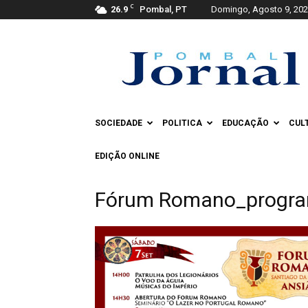
C
26.9
Pombal, PT
Domingo, Agosto 9, 20
Pombal
Jornal
SOCIEDADE
POLITICA
EDUCAÇÃO
CUL
EDIÇÃO ONLINE
Fórum Romano_progra