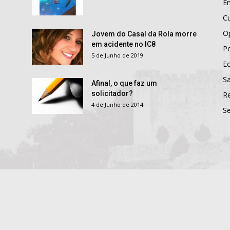
E
Cu
O
Jovem do Casal da Rola morre
em acidente no IC8
Po
5 de Junho de 2019
E
S
Afinal, o que faz um
solicitador?
R
4 de Junho de 2014
S