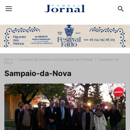
Início
Sampaio da Nóvoa visitou hospital de Pombal
Sampaio-da-
Nova
Sampaio-da-Nova