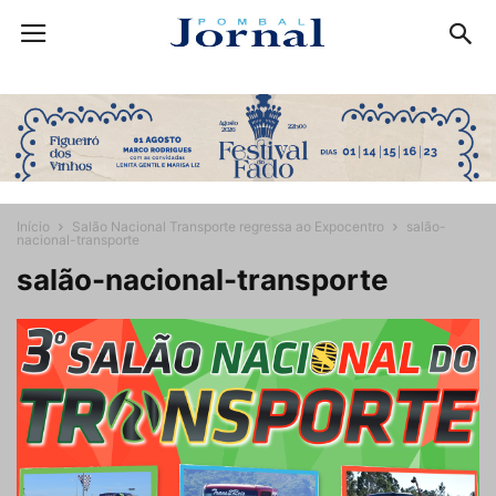
Início
Salão Nacional Transporte regressa ao Expocentro
salão-
nacional-transporte
salão-nacional-transporte