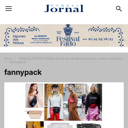
Início
RENDALÍSSIMA | Meia dúzia de tendências para a meia-estação
fannypack
fannypack