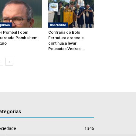
pinião
Indefinido
r Pombal | com
Confraria do Bolo
berdade Pombal tem
Ferradura cresce e
turo
continua a levar
Pousadas Vedras...
ategorias
ociedade
1346