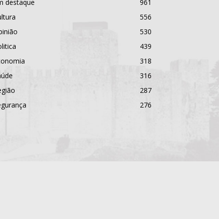
m destaque
961
ltura
556
pinião
530
litica
439
conomia
318
aúde
316
egião
287
egurança
276