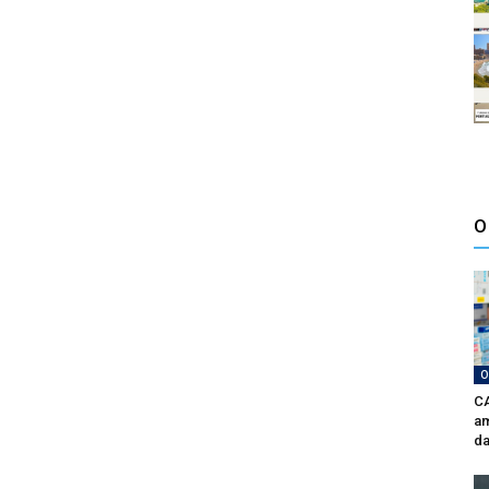
O
O
CA
am
da