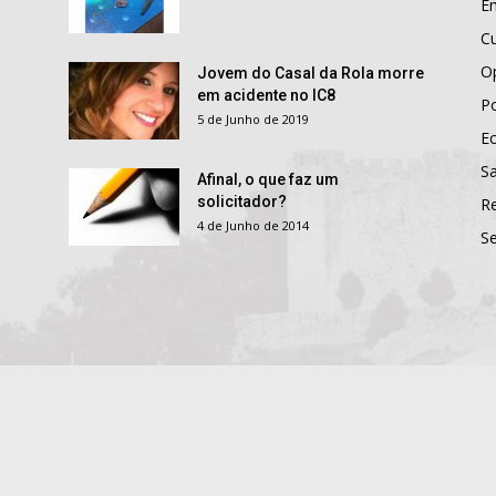
E
Cu
O
Jovem do Casal da Rola morre
em acidente no IC8
Po
5 de Junho de 2019
E
S
Afinal, o que faz um
solicitador?
R
4 de Junho de 2014
S