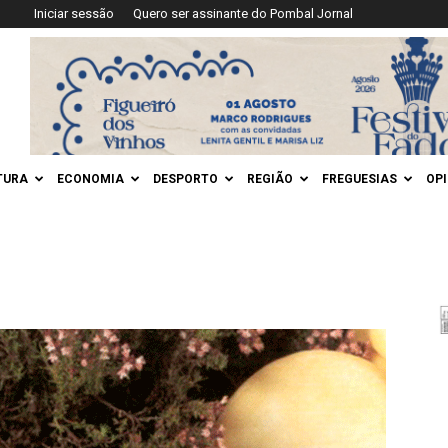
Iniciar sessão
Quero ser assinante do Pombal Jornal
TURA
ECONOMIA
DESPORTO
REGIÃO
FREGUESIAS
OP