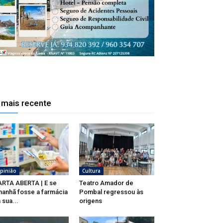
 mais recente
pinião
Cultura
RTA ABERTA | E se
Teatro Amador de
anhã fosse a farmácia
Pombal regressou às
 sua...
origens