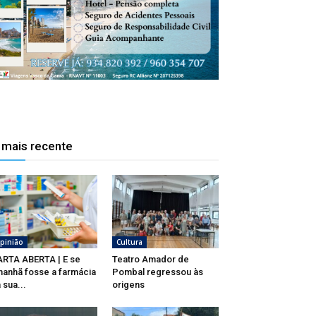
 mais recente
pinião
Cultura
RTA ABERTA | E se
Teatro Amador de
anhã fosse a farmácia
Pombal regressou às
 sua...
origens