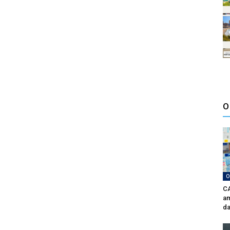
O
O
CA
am
da