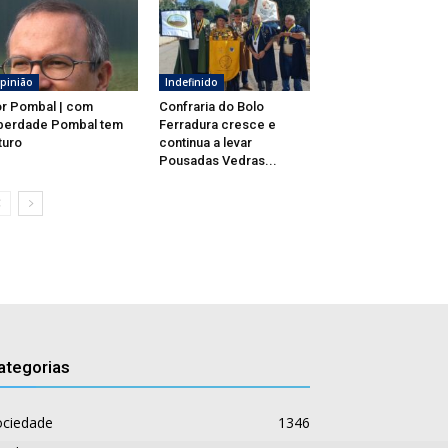
pinião
Indefinido
r Pombal | com
Confraria do Bolo
berdade Pombal tem
Ferradura cresce e
turo
continua a levar
Pousadas Vedras...
ategorias
ociedade
1346