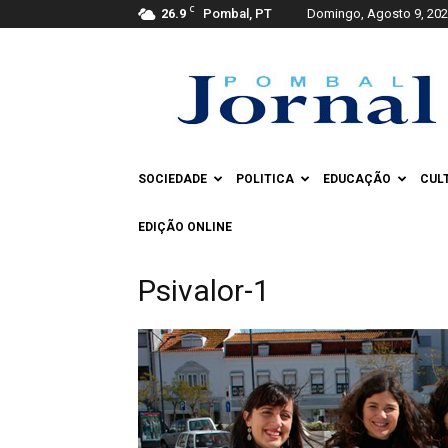
C
26.9
Pombal, PT
Domingo, Agosto 9, 20
Pombal
Jornal
SOCIEDADE
POLITICA
EDUCAÇÃO
CUL
EDIÇÃO ONLINE
Psivalor-1