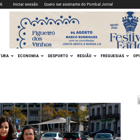
26
Iniciar sessão
Quero ser assinante do Pombal Jornal
TURA
ECONOMIA
DESPORTO
REGIÃO
FREGUESIAS
OP