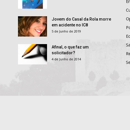
E
Cu
O
Jovem do Casal da Rola morre
em acidente no IC8
Po
5 de Junho de 2019
E
S
Afinal, o que faz um
solicitador?
R
4 de Junho de 2014
S