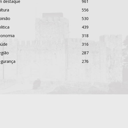
m destaque
961
ltura
556
pinião
530
litica
439
conomia
318
aúde
316
egião
287
egurança
276