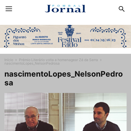
Início
Prémio Literário volta a homenagear Zé da Serra
nascimentoLopes_NelsonPedrosa
nascimentoLopes_NelsonPedro
sa