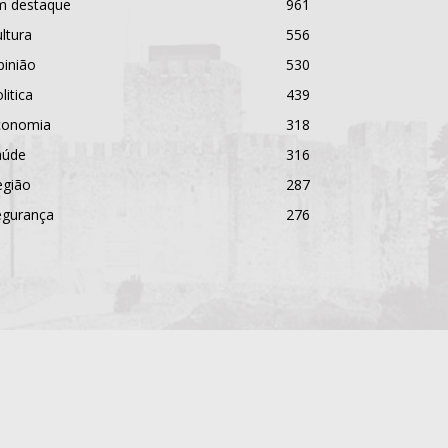
m destaque
961
ltura
556
pinião
530
litica
439
conomia
318
aúde
316
egião
287
egurança
276