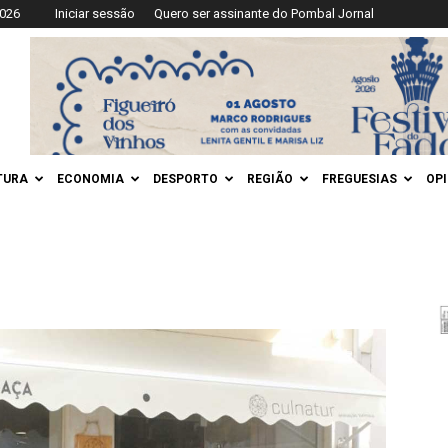
2026
Iniciar sessão
Quero ser assinante do Pombal Jornal
TURA
ECONOMIA
DESPORTO
REGIÃO
FREGUESIAS
OP