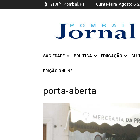
C
21.8
Pombal, PT
Quinta-feira, Agosto 6, 
Pombal
Jornal
SOCIEDADE
POLITICA
EDUCAÇÃO
CUL
EDIÇÃO ONLINE
porta-aberta