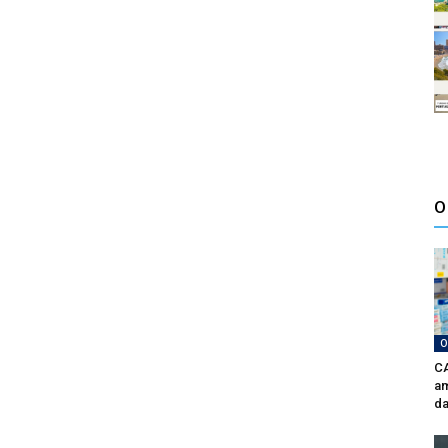
O
O
CA
am
da