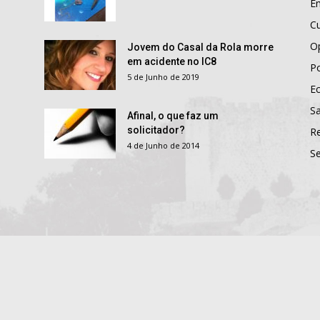
E
Cu
O
Jovem do Casal da Rola morre
em acidente no IC8
Po
5 de Junho de 2019
E
S
Afinal, o que faz um
solicitador?
R
4 de Junho de 2014
S