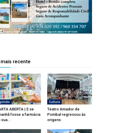
 mais recente
pinião
Cultura
RTA ABERTA | E se
Teatro Amador de
anhã fosse a farmácia
Pombal regressou às
 sua...
origens