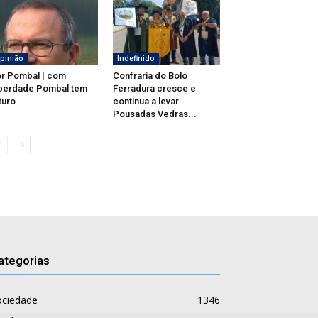
pinião
Indefinido
r Pombal | com
Confraria do Bolo
berdade Pombal tem
Ferradura cresce e
turo
continua a levar
Pousadas Vedras...
ategorias
ociedade
1346