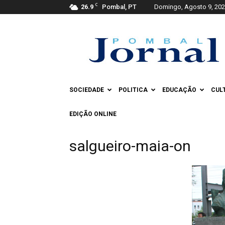
C
26.9
Pombal, PT
Domingo, Agosto 9, 20
Pombal
Jornal
SOCIEDADE
POLITICA
EDUCAÇÃO
CUL
EDIÇÃO ONLINE
salgueiro-maia-on