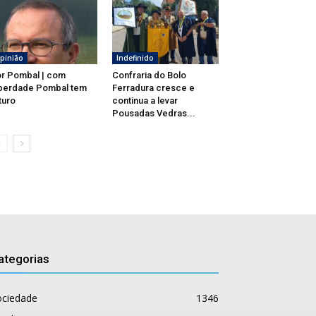
pinião
Indefinido
r Pombal | com
Confraria do Bolo
berdade Pombal tem
Ferradura cresce e
turo
continua a levar
Pousadas Vedras...
ategorias
ociedade
1346