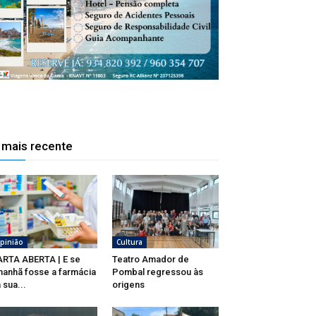
 mais recente
pinião
Cultura
RTA ABERTA | E se
Teatro Amador de
anhã fosse a farmácia
Pombal regressou às
 sua...
origens