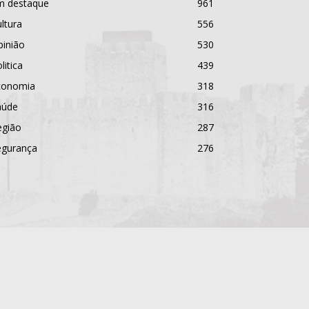
m destaque
961
ltura
556
pinião
530
litica
439
conomia
318
aúde
316
egião
287
egurança
276