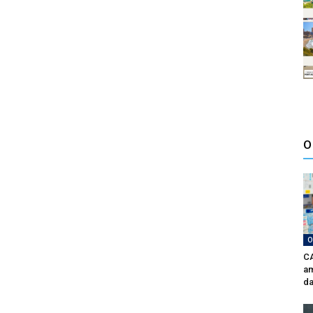
O
O
CA
am
da