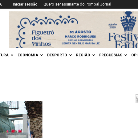
26
Iniciar sessão
Quero ser assinante do Pombal Jornal
TURA
ECONOMIA
DESPORTO
REGIÃO
FREGUESIAS
OP