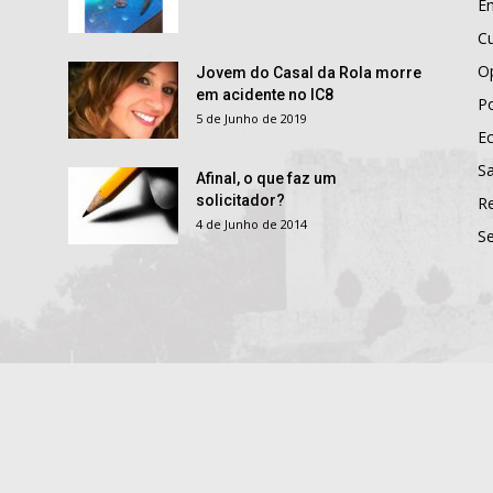
E
Cu
O
Jovem do Casal da Rola morre
em acidente no IC8
Po
5 de Junho de 2019
E
S
Afinal, o que faz um
solicitador?
R
4 de Junho de 2014
S