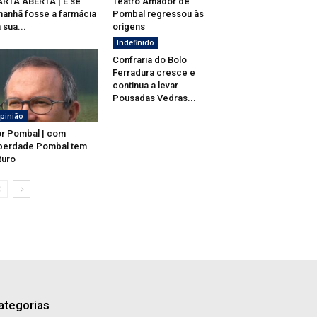
RTA ABERTA | E se
Teatro Amador de
anhã fosse a farmácia
Pombal regressou às
 sua...
origens
Indefinido
Confraria do Bolo
Ferradura cresce e
continua a levar
Pousadas Vedras...
pinião
r Pombal | com
berdade Pombal tem
turo
ategorias