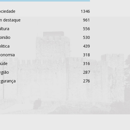
ociedade
1346
m destaque
961
ltura
556
pinião
530
litica
439
conomia
318
aúde
316
egião
287
egurança
276