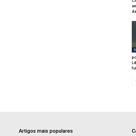
CA
am
da
O
po
Li
fu
Artigos mais populares
C