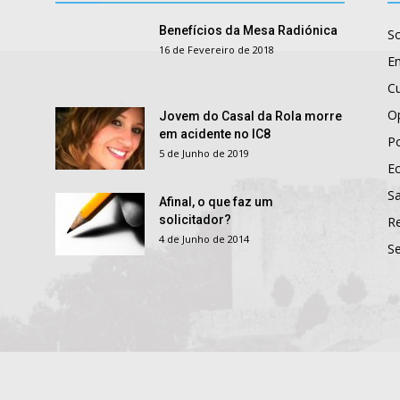
Benefícios da Mesa Radiónica
S
16 de Fevereiro de 2018
E
Cu
O
Jovem do Casal da Rola morre
em acidente no IC8
Po
5 de Junho de 2019
E
S
Afinal, o que faz um
solicitador?
R
4 de Junho de 2014
S