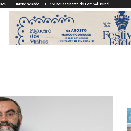
2026
Iniciar sessão
Quero ser assinante do Pombal Jornal