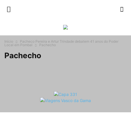
Início
Pacheco Pereira e Artur Trindade debatem 41 anos do Poder
Local em Pombal
Pachecho
Pachecho