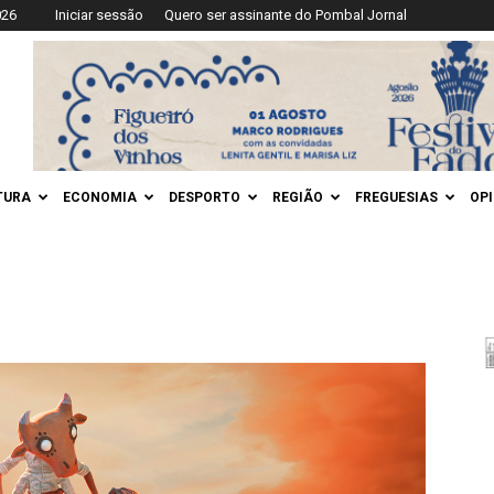
026
Iniciar sessão
Quero ser assinante do Pombal Jornal
TURA
ECONOMIA
DESPORTO
REGIÃO
FREGUESIAS
OP