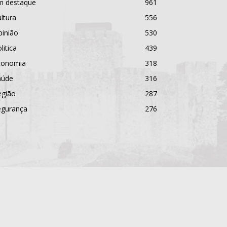
m destaque
961
ltura
556
pinião
530
litica
439
conomia
318
aúde
316
egião
287
egurança
276