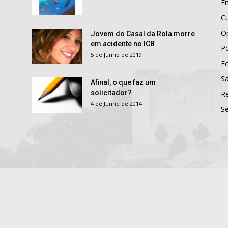
E
Cu
O
Jovem do Casal da Rola morre
em acidente no IC8
Po
5 de Junho de 2019
E
S
Afinal, o que faz um
solicitador?
R
4 de Junho de 2014
S