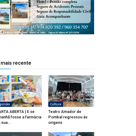
 mais recente
pinião
Cultura
RTA ABERTA | E se
Teatro Amador de
anhã fosse a farmácia
Pombal regressou às
 sua...
origens