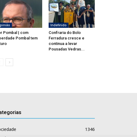
pinião
Indefinido
r Pombal | com
Confraria do Bolo
berdade Pombal tem
Ferradura cresce e
turo
continua a levar
Pousadas Vedras...
ategorias
ociedade
1346