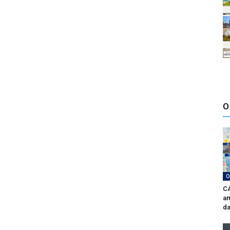
O
O
CA
am
da