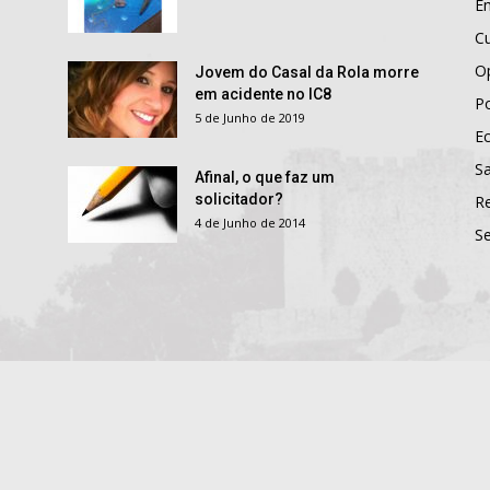
E
Cu
O
Jovem do Casal da Rola morre
em acidente no IC8
Po
5 de Junho de 2019
E
S
Afinal, o que faz um
solicitador?
R
4 de Junho de 2014
S