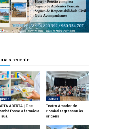
 mais recente
pinião
Cultura
RTA ABERTA | E se
Teatro Amador de
anhã fosse a farmácia
Pombal regressou às
 sua...
origens