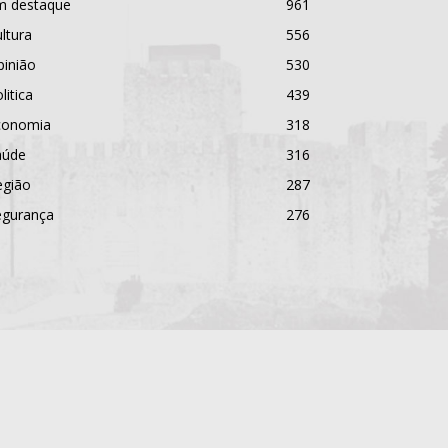
m destaque
961
ltura
556
pinião
530
litica
439
conomia
318
aúde
316
egião
287
egurança
276