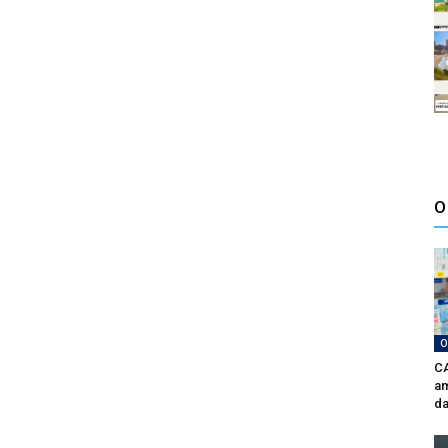
O
O
CA
am
da