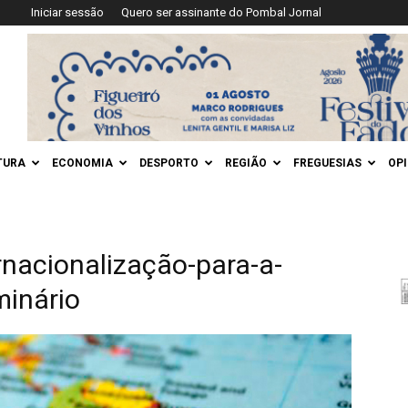
Iniciar sessão
Quero ser assinante do Pombal Jornal
TURA
ECONOMIA
DESPORTO
REGIÃO
FREGUESIAS
OP
nacionalização-para-a-
inário