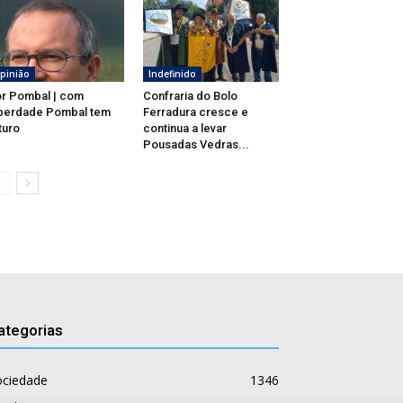
pinião
Indefinido
r Pombal | com
Confraria do Bolo
berdade Pombal tem
Ferradura cresce e
turo
continua a levar
Pousadas Vedras...
ategorias
ociedade
1346