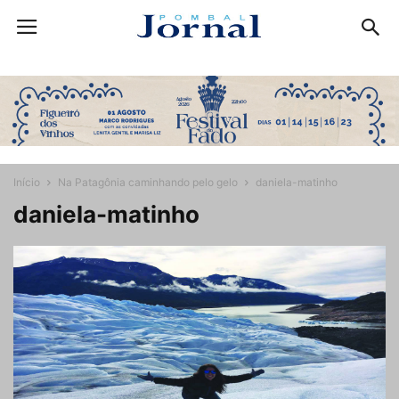
Início
Na Patagônia caminhando pelo gelo
daniela-matinho
daniela-matinho