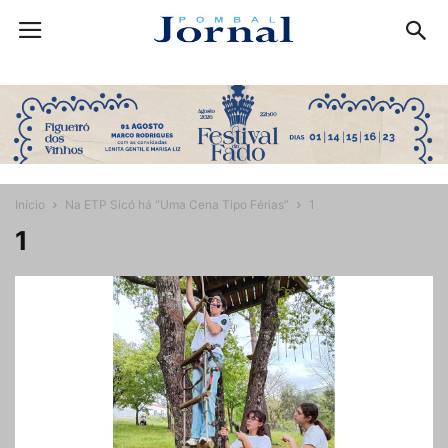
Início
Na ETP Sicó há “Uma Cena Tipo Férias”
1
1