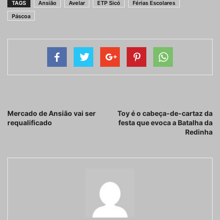
TAGS
Ansião
Avelar
ETP Sicó
Férias Escolares
Páscoa
Artigo anterior
Próximo artigo
Mercado de Ansião vai ser
Toy é o cabeça-de-cartaz da
requalificado
festa que evoca a Batalha da
Redinha