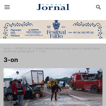
Início
MONCALVA | Colisão frontal entre veículo ligeiro e camião deixa
jovem em estado grave
3-on
3-on