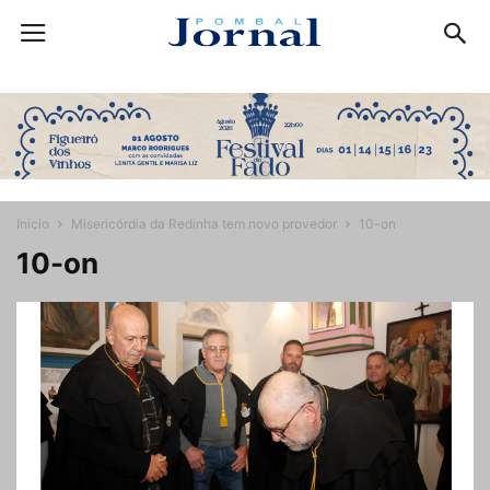
Início
Misericórdia da Redinha tem novo provedor
10-on
10-on