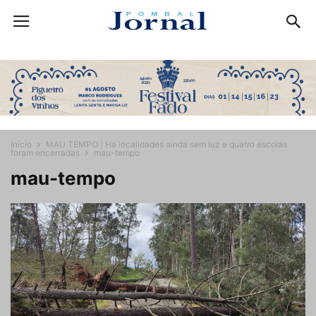
Início
MAU TEMPO | Há localidades ainda sem luz e quatro escolas
foram encerradas
mau-tempo
mau-tempo