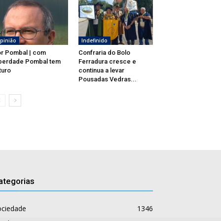
pinião
Indefinido
r Pombal | com
Confraria do Bolo
berdade Pombal tem
Ferradura cresce e
turo
continua a levar
Pousadas Vedras...
ategorias
ociedade
1346