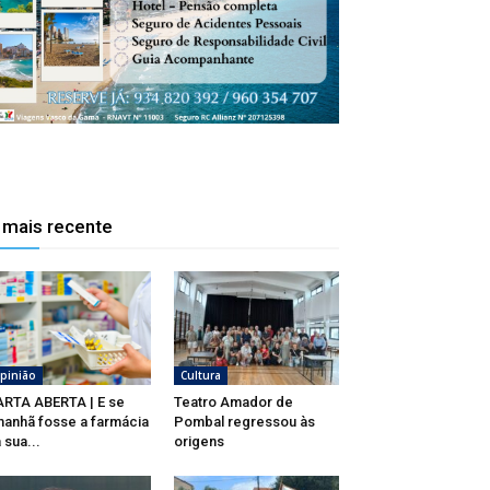
 mais recente
pinião
Cultura
RTA ABERTA | E se
Teatro Amador de
anhã fosse a farmácia
Pombal regressou às
 sua...
origens