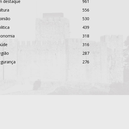
m destaque
961
ltura
556
pinião
530
litica
439
conomia
318
aúde
316
egião
287
egurança
276