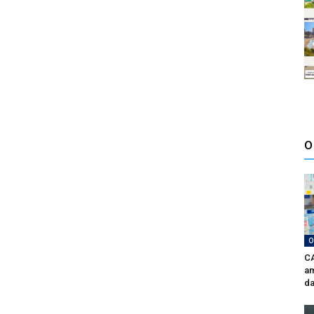
O
O
CA
am
da