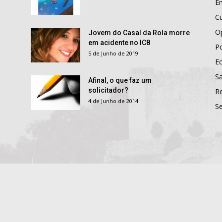
E
Cu
O
Jovem do Casal da Rola morre
em acidente no IC8
Po
5 de Junho de 2019
E
S
Afinal, o que faz um
solicitador?
R
4 de Junho de 2014
S