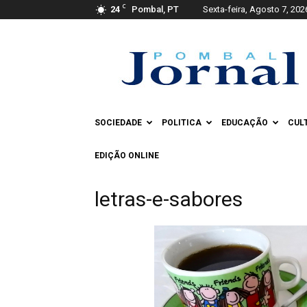
C
24
Pombal, PT
Sexta-feira, Agosto 7, 202
Pombal
Jornal
SOCIEDADE
POLITICA
EDUCAÇÃO
CUL
EDIÇÃO ONLINE
letras-e-sabores