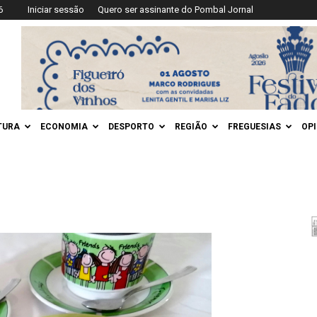
6
Iniciar sessão
Quero ser assinante do Pombal Jornal
TURA
ECONOMIA
DESPORTO
REGIÃO
FREGUESIAS
OP