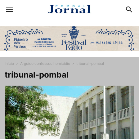
Início
Arguido confessou homicídio
tribunal-pombal
tribunal-pombal