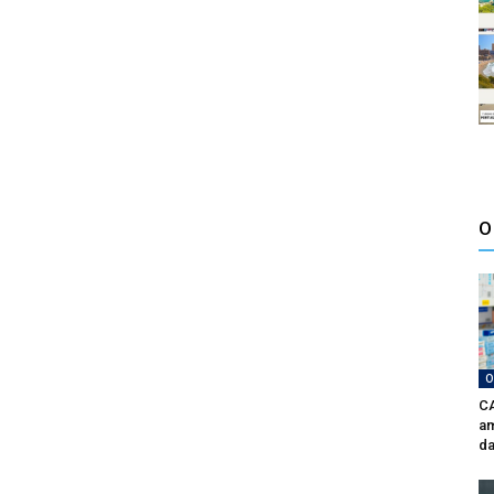
O
O
CA
am
da