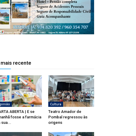
 mais recente
pinião
Cultura
RTA ABERTA | E se
Teatro Amador de
anhã fosse a farmácia
Pombal regressou às
 sua...
origens