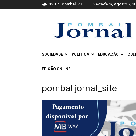
C
33.1
Pombal, PT
Sexta-feira, Agosto 7, 2
Pombal
Jornal
SOCIEDADE
POLITICA
EDUCAÇÃO
CUL
EDIÇÃO ONLINE
pombal jornal_site