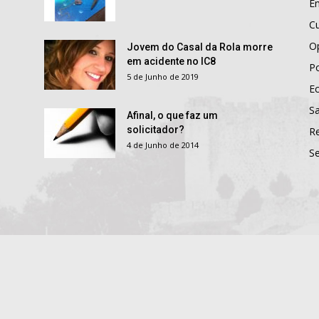
E
Cu
O
Jovem do Casal da Rola morre
em acidente no IC8
Po
5 de Junho de 2019
E
S
Afinal, o que faz um
solicitador?
R
4 de Junho de 2014
S