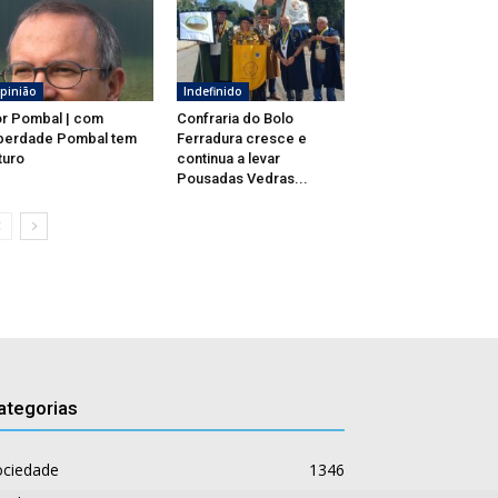
pinião
Indefinido
r Pombal | com
Confraria do Bolo
berdade Pombal tem
Ferradura cresce e
turo
continua a levar
Pousadas Vedras...
ategorias
ociedade
1346