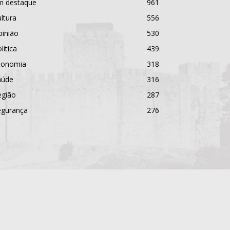
m destaque
961
ltura
556
pinião
530
litica
439
conomia
318
aúde
316
egião
287
egurança
276