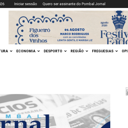
026
Iniciar sessão
Quero ser assinante do Pombal Jornal
TURA
ECONOMIA
DESPORTO
REGIÃO
FREGUESIAS
OP