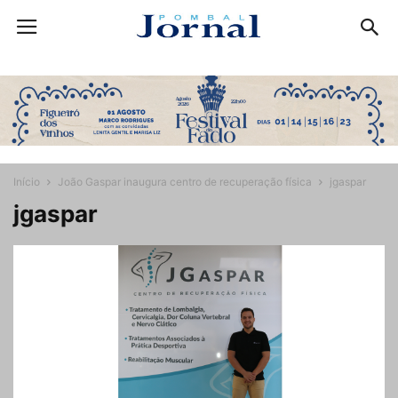
Início
João Gaspar inaugura centro de recuperação física
jgaspar
jgaspar